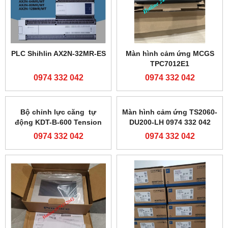
PLC Shihlin AX2N-32MR-ES
Màn hình cảm ứng MCGS
TPC7012E1
0974 332 042
0974 332 042
Bộ chỉnh lực căng tự
Màn hình cảm ứng TS2060-
động KDT-B-600 Tension
DU200-LH 0974 332 042
controller-0974332042