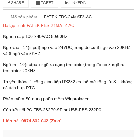
SHARE
TWEET
LINKEDIN
Mã sản phẩm :
FATEK FBS-24MAT2-AC
Bộ lập trình FATEK FBS-24MAT2-AC:
Nguồn cấp:100-240VAC 50/60Hz .
Ngõ vào : 14(input) ngõ vào 24VDC,trong đó có 8 ngõ vào 20KHZ
và 6 ngõ vào 5KHZ..
Ngõ ra : 10(output) ngõ ra dạng transistor,trong đó có 8 ngõ ra
transistor 20KHZ..
Truyền thông:1 cổng giao tiếp RS232,có thể mở rộng tới 3...,không
có tích hợp RTC.
Phần mềm:Sử dụng phần mềm Winprolader
Cáp kết nối PC:FBS-232P0-9F or USB-FBS-232P0 ...
Liện hệ :0974 332 042 (Zalo)