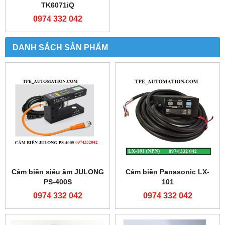
0974 332 042
0974 332 042
Bộ lập trình FX3U-
Bộ lập trình Shihlin AX1N-
32MR/ES-A
40MR-ES
0974 332 042
0974 332 042
Cảm biến Banner
Bộ lập trình FATEK FBS-
R58ECRGB1 giá tốt
60MAT2-AC