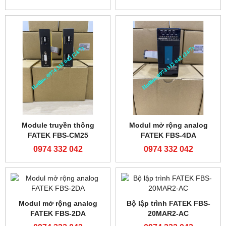
Màn hình Mcgs TPC7062Ti
PLC Siemens S7-200
6ES7214-2AD23-0XB8
0974 332 042
0974 332 042
PLC Siemens S7-200
Bộ lập trình FATEK FBs-
6ES7214-1AD23-0XB8
60MAR2