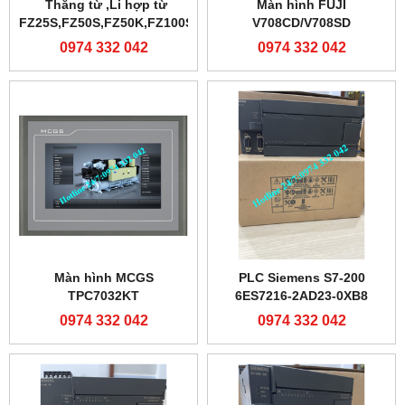
Thắng từ ,Li hợp từ
Màn hình FUJI
FZ25S,FZ50S,FZ50K,FZ100S
V708CD/V708SD
0974 332 042
0974 332 042
Màn hình MCGS
PLC Siemens S7-200
TPC7032KT
6ES7216-2AD23-0XB8
0974 332 042
0974 332 042