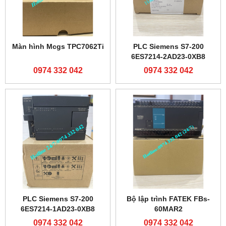
0974 332 042
0974 332 042
Màn Hình Hitech
Bộ lập trình PLC Shihlin
PWS6A00T-P
AX1N-60MR-ES
0974 332 042
0974 332 042