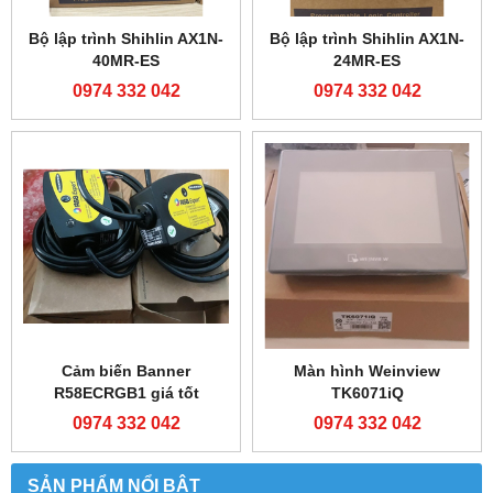
Bộ lập trình Shihlin AX1N-
Bộ lập trình Shihlin AX1N-
40MR-ES
24MR-ES
0974 332 042
0974 332 042
Cảm biến Banner
Màn hình Weinview
R58ECRGB1 giá tốt
TK6071iQ
0974 332 042
0974 332 042
SẢN PHẨM NỔI BẬT