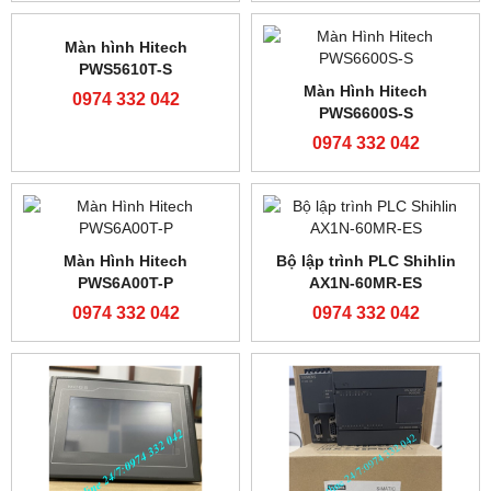
Màn hình Proface
Màn Hình TK8072iP
GP4501TADW/PFXGP4501TADW
0974 332 042
0974 332 042
Màn hình Hitech
Màn Hình Hitech
PWS5610T-S
PWS6600S-S