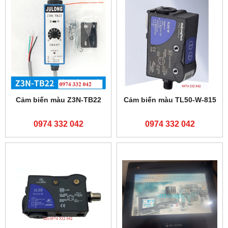
0974 332 042
0974 332 042
Màn hình Weinview
TK6071iQ
0974 332 042
DANH SÁCH SẢN PHẨM