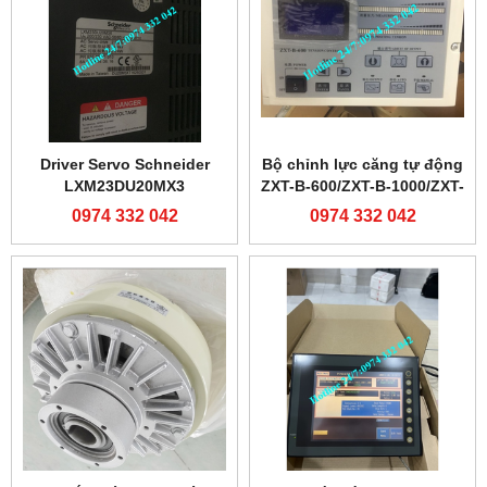
Driver Servo Schneider
Bộ chỉnh lực căng tự động
LXM23DU20MX3
ZXT-B-600/ZXT-B-1000/ZXT-
C-600/ZXT-C-1000
0974 332 042
0974 332 042