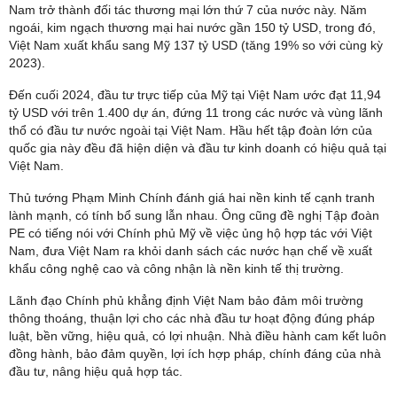
Nam trở thành đối tác thương mại lớn thứ 7 của nước này. Năm
ngoái, kim ngạch thương mại hai nước gần 150 tỷ USD, trong đó,
Việt Nam xuất khẩu sang Mỹ 137 tỷ USD (tăng 19% so với cùng kỳ
2023).
Đến cuối 2024, đầu tư trực tiếp của Mỹ tại Việt Nam ước đạt 11,94
tỷ USD với trên 1.400 dự án, đứng 11 trong các nước và vùng lãnh
thổ có đầu tư nước ngoài tại Việt Nam. Hầu hết tập đoàn lớn của
quốc gia này đều đã hiện diện và đầu tư kinh doanh có hiệu quả tại
Việt Nam.
Thủ tướng Phạm Minh Chính đánh giá hai nền kinh tế cạnh tranh
lành mạnh, có tính bổ sung lẫn nhau. Ông cũng đề nghị Tập đoàn
PE có tiếng nói với Chính phủ Mỹ về việc ủng hộ hợp tác với Việt
Nam, đưa Việt Nam ra khỏi danh sách các nước hạn chế về xuất
khẩu công nghệ cao và công nhận là nền kinh tế thị trường.
Lãnh đạo Chính phủ khẳng định Việt Nam bảo đảm môi trường
thông thoáng, thuận lợi cho các nhà đầu tư hoạt động đúng pháp
luật, bền vững, hiệu quả, có lợi nhuận. Nhà điều hành cam kết luôn
đồng hành, bảo đảm quyền, lợi ích hợp pháp, chính đáng của nhà
đầu tư, nâng hiệu quả hợp tác.