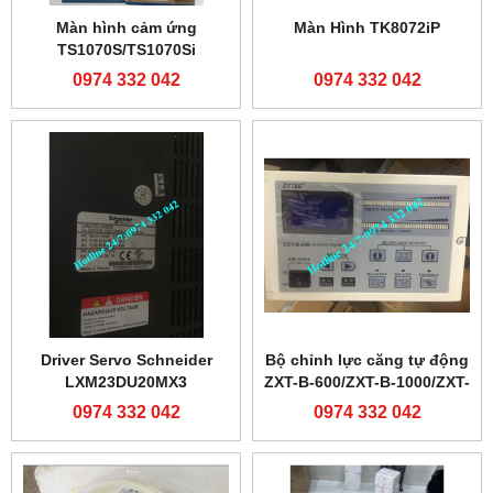
Màn hình cảm ứng
Màn Hình TK8072iP
TS1070S/TS1070Si
0974 332 042
0974 332 042
Driver Servo Schneider
Bộ chỉnh lực căng tự động
LXM23DU20MX3
ZXT-B-600/ZXT-B-1000/ZXT-
C-600/ZXT-C-1000
0974 332 042
0974 332 042