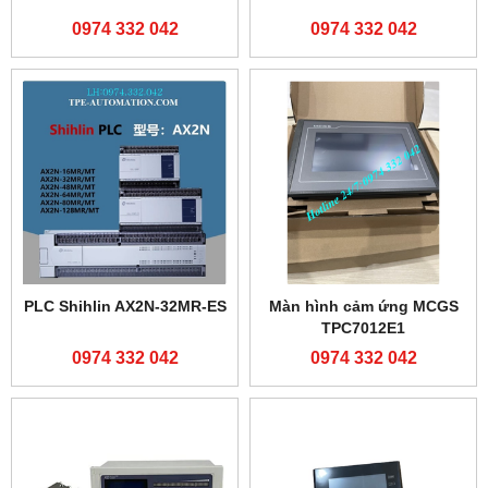
0974 332 042
0974 332 042
PLC Shihlin AX2N-32MR-ES
Màn hình cảm ứng MCGS
TPC7012E1
0974 332 042
0974 332 042