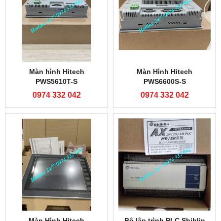
Màn hình Hitech
Màn Hình Hitech
PWS5610T-S
PWS6600S-S
0974 332 042
0974 332 042
Màn Hình Hitech
Bộ lập trình PLC Shihlin