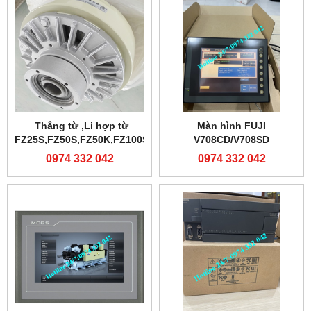
Thắng từ ,Li hợp từ
Màn hình FUJI
FZ25S,FZ50S,FZ50K,FZ100S
V708CD/V708SD
0974 332 042
0974 332 042