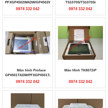
PFXGP4502WADW/GP4502WW
TS1070S/TS1070Si
0974 332 042
0974 332 042
Màn hình Proface
Màn Hình TK8072iP
GP4501TADW/PFXGP4501TADW
0974 332 042
0974 332 042