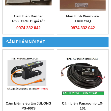
Cảm biến Banner
Màn hình Weinview
R58ECRGB1 giá tốt
TK6071iQ
0974 332 042
0974 332 042
SẢN PHẨM NỔI BẬT
Cảm biến siêu âm JULONG
Cảm biến Panasonic LX-
PS-400S
101