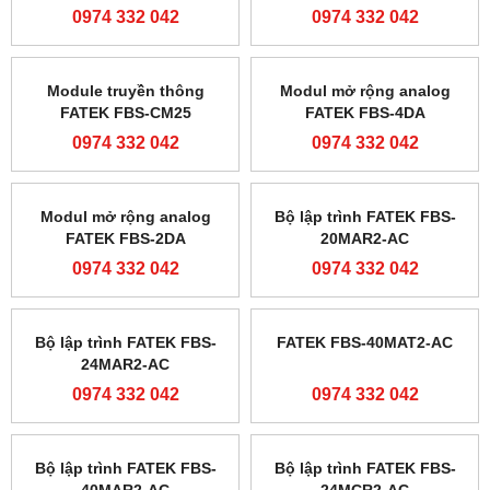
PLC Siemens S7-200
Bộ lập trình FATEK FBs-
6ES7214-1AD23-0XB8
60MAR2
0974 332 042
0974 332 042