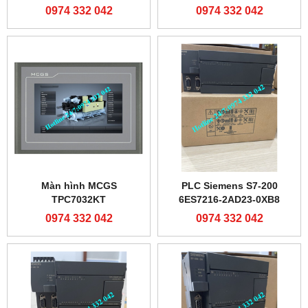
0974 332 042
0974 332 042
Màn hình MCGS
PLC Siemens S7-200
TPC7032KT
6ES7216-2AD23-0XB8
0974 332 042
0974 332 042