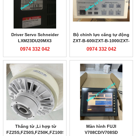
Driver Servo Schneider
Bộ chỉnh lực căng tự động
LXM23DU20MX3
ZXT-B-600/ZXT-B-1000/ZXT-
C-600/ZXT-C-1000
0974 332 042
0974 332 042
Thắng từ ,Li hợp từ
Màn hình FUJI
FZ25S,FZ50S,FZ50K,FZ100S
V708CD/V708SD