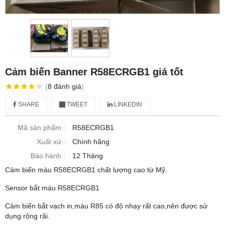
Cảm biến Banner R58ECRGB1 giá tốt
(
8
đánh giá
)
SHARE
TWEET
LINKEDIN
Mã sản phẩm :
R58ECRGB1
Xuất xứ :
Chính hãng
Bảo hành :
12 Tháng
Cảm biến màu R58ECRGB1 chất lượng cao từ Mỹ.
Sensor bắt màu R58ECRGB1
Cảm biến bắt vạch in,màu R85 có độ nhạy rất cao,nên được sử
dụng rộng rãi.