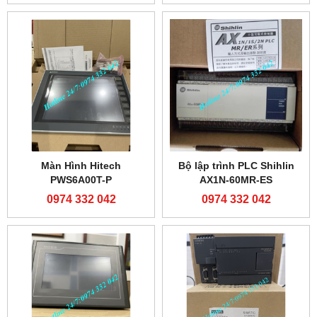
Màn Hình Hitech
Bộ lập trình PLC Shihlin
PWS6A00T-P
AX1N-60MR-ES
0974 332 042
0974 332 042