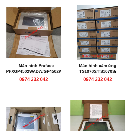
Màn hình Proface
Màn hình cảm ứng
PFXGP4502WADW/GP4502WW
TS1070S/TS1070Si
0974 332 042
0974 332 042