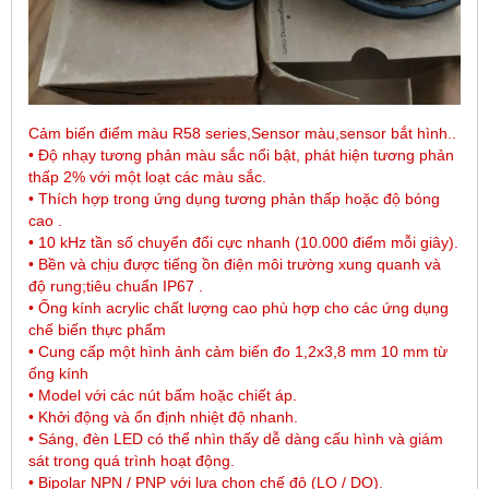
Cảm biến điểm màu R58 series,Sensor màu,sensor bắt hình..
• Độ nhạy tương phản màu sắc nổi bật, phát hiện tương phản
thấp 2% với một loạt các màu sắc.
• Thích hợp trong ứng dụng tương phản thấp hoặc độ bóng
cao .
• 10 kHz tần số chuyển đổi cực nhanh (10.000 điểm mỗi giây).
• Bền và chịu được tiếng ồn điện môi trường xung quanh và
độ rung;tiêu chuẩn IP67 .
• Ống kính acrylic chất lượng cao phù hợp cho các ứng dụng
chế biến thực phẩm
• Cung cấp một hình ảnh cảm biến đo 1,2x3,8 mm 10 mm từ
ống kính
• Model với các nút bấm hoặc chiết áp.
• Khởi động và ổn định nhiệt độ nhanh.
• Sáng, đèn LED có thể nhìn thấy dễ dàng cấu hình và giám
sát trong quá trình hoạt động.
• Bipolar NPN / PNP với lựa chọn chế độ (LO / DO).