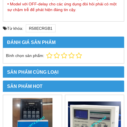
• Model với OFF-delay cho các ứng dụng đòi hỏi phải có một
sự chậm trễ để phát hiện đáng tin cậy.
Từ khóa:
R58ECRGB1
ĐÁNH GIÁ SẢN PHẨM
Bình chọn sản phẩm:
SẢN PHẨM CÙNG LOẠI
SẢN PHẨM HOT