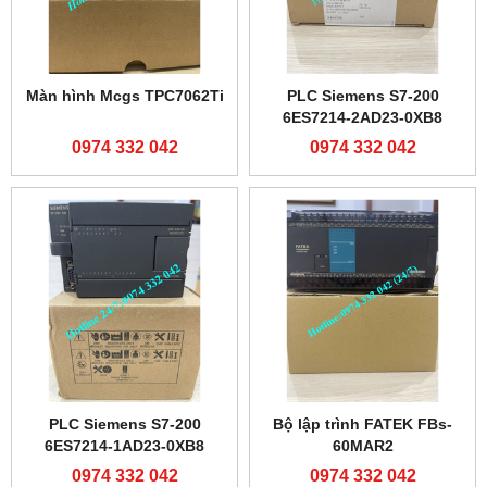
Màn hình Mcgs TPC7062Ti
PLC Siemens S7-200
6ES7214-2AD23-0XB8
0974 332 042
0974 332 042
PLC Siemens S7-200
Bộ lập trình FATEK FBs-
6ES7214-1AD23-0XB8
60MAR2
0974 332 042
0974 332 042