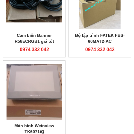
Cảm biến Banner
Bộ lập trình FATEK FBS-
R58ECRGB1 giá tốt
60MAT2-AC
0974 332 042
0974 332 042
Màn hình Weinview
TK6071iQ