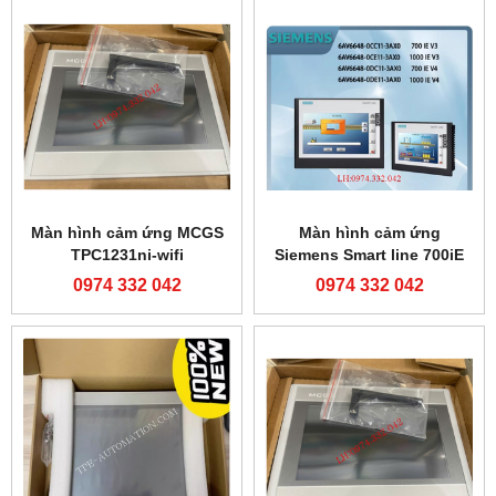
Màn hình cảm ứng MCGS
Màn hình cảm ứng
TPC1231ni-wifi
Siemens Smart line 700iE
V3
0974 332 042
0974 332 042