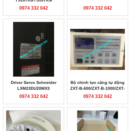
TS1070S/TS1070Si
0974 332 042
0974 332 042
Driver Servo Schneider
Bộ chỉnh lực căng tự động
LXM23DU20MX3
ZXT-B-600/ZXT-B-1000/ZXT-
C-600/ZXT-C-1000
0974 332 042
0974 332 042