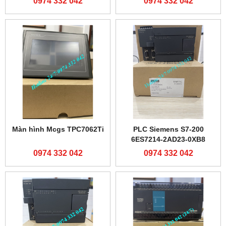
0974 332 042
0974 332 042
Màn hình Mcgs TPC7062Ti
PLC Siemens S7-200
6ES7214-2AD23-0XB8
0974 332 042
0974 332 042