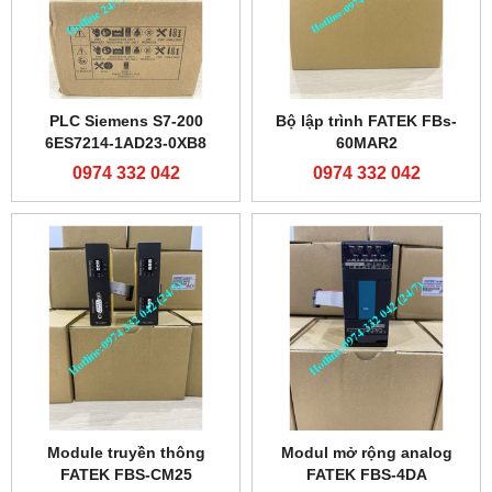
PLC Siemens S7-200
Bộ lập trình FATEK FBs-
6ES7214-1AD23-0XB8
60MAR2
0974 332 042
0974 332 042
Module truyền thông
Modul mở rộng analog
FATEK FBS-CM25
FATEK FBS-4DA