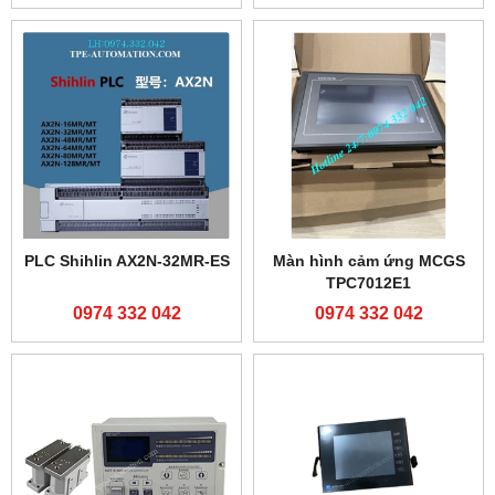
PLC Shihlin AX2N-32MR-ES
Màn hình cảm ứng MCGS
TPC7012E1
0974 332 042
0974 332 042