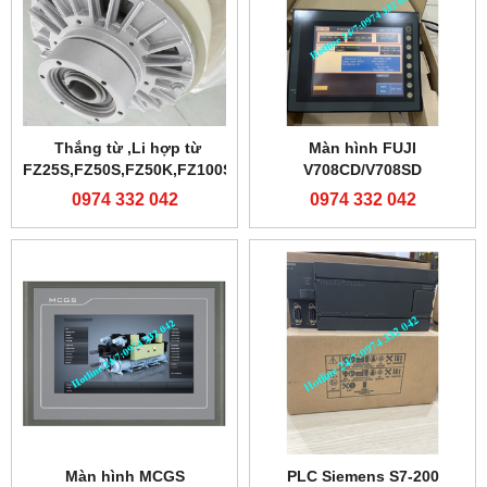
Thắng từ ,Li hợp từ
Màn hình FUJI
FZ25S,FZ50S,FZ50K,FZ100S
V708CD/V708SD
0974 332 042
0974 332 042
Màn hình MCGS
PLC Siemens S7-200