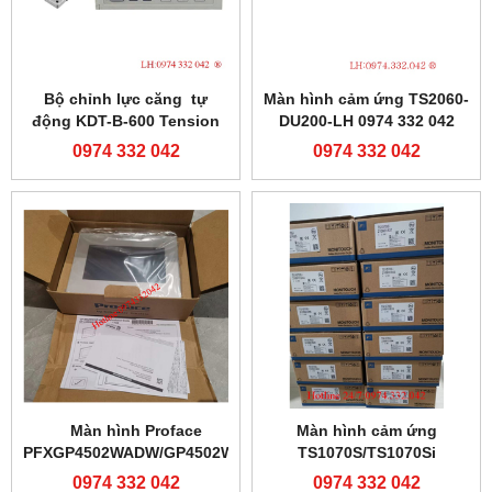
Bộ chỉnh lực căng tự
Màn hình cảm ứng TS2060-
động KDT-B-600 Tension
DU200-LH 0974 332 042
controller-0974332042
0974 332 042
0974 332 042
Màn hình Proface
Màn hình cảm ứng
PFXGP4502WADW/GP4502WW
TS1070S/TS1070Si
0974 332 042
0974 332 042