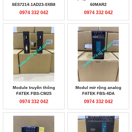
6ES7214-1AD23-0XB8
60MAR2
0974 332 042
0974 332 042
Module truyền thông
Modul mở rộng analog
FATEK FBS-CM25
FATEK FBS-4DA
0974 332 042
0974 332 042