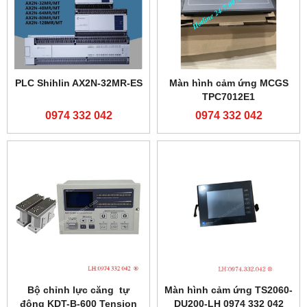
PLC Shihlin AX2N-32MR-ES
Màn hình cảm ứng MCGS
TPC7012E1
0974 332 042
0974 332 042
Bộ chỉnh lực căng tự
Màn hình cảm ứng TS2060-
động KDT-B-600 Tension
DU200-LH 0974 332 042