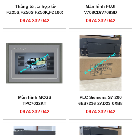
Thắng từ ,Li hợp từ
Màn hình FUJI
FZ25S,FZ50S,FZ50K,FZ100S
V708CD/V708SD
0974 332 042
0974 332 042
Màn hình MCGS
PLC Siemens S7-200
TPC7032KT
6ES7216-2AD23-0XB8
0974 332 042
0974 332 042