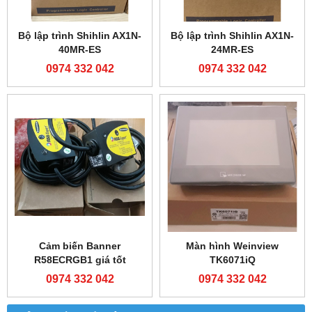
Bộ lập trình Shihlin AX1N-
Bộ lập trình Shihlin AX1N-
40MR-ES
24MR-ES
0974 332 042
0974 332 042
Cảm biến Banner
Màn hình Weinview
R58ECRGB1 giá tốt
TK6071iQ
0974 332 042
0974 332 042