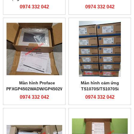
controller-0974332042
0974 332 042
0974 332 042
Màn hình Proface
Màn hình cảm ứng
PFXGP4502WADW/GP4502WW
TS1070S/TS1070Si
0974 332 042
0974 332 042