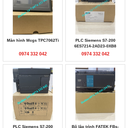
Màn hình Mcgs TPC7062Ti
PLC Siemens S7-200
6ES7214-2AD23-0XB8
0974 332 042
0974 332 042
PLC Siemens S7-200
Bộ lập trình FATEK FBs-