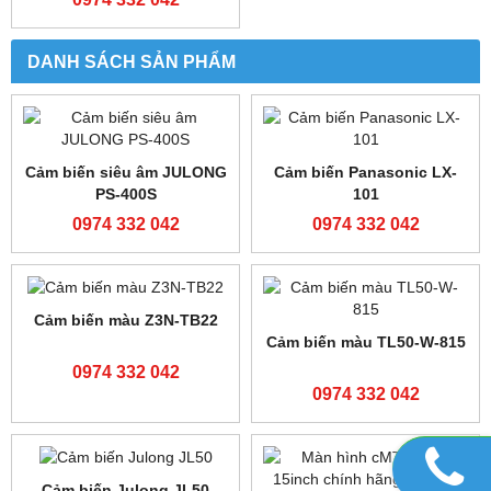
Cảm biến Banner
Bộ lập trình FATEK FBS-
R58ECRGB1 giá tốt
60MAT2-AC
0974 332 042
0974 332 042
Màn hình Weinview
TK6071iQ
0974 332 042
DANH SÁCH SẢN PHẨM