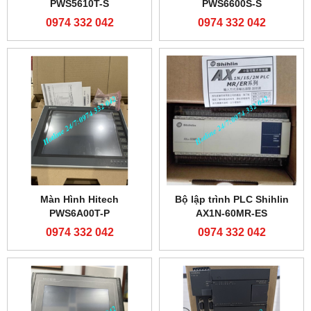
PWS5610T-S
PWS6600S-S
0974 332 042
0974 332 042
Màn Hình Hitech
Bộ lập trình PLC Shihlin
PWS6A00T-P
AX1N-60MR-ES
0974 332 042
0974 332 042