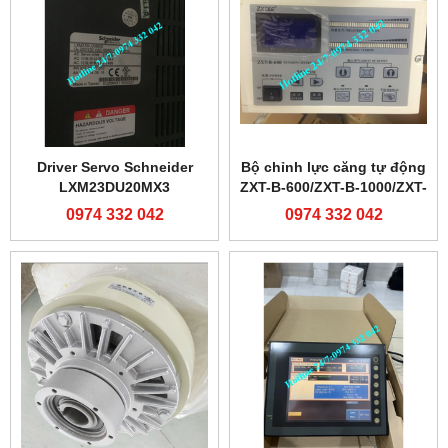
Driver Servo Schneider
Bộ chỉnh lực căng tự động
LXM23DU20MX3
ZXT-B-600/ZXT-B-1000/ZXT-
C-600/ZXT-C-1000
0974 332 042
0974 332 042