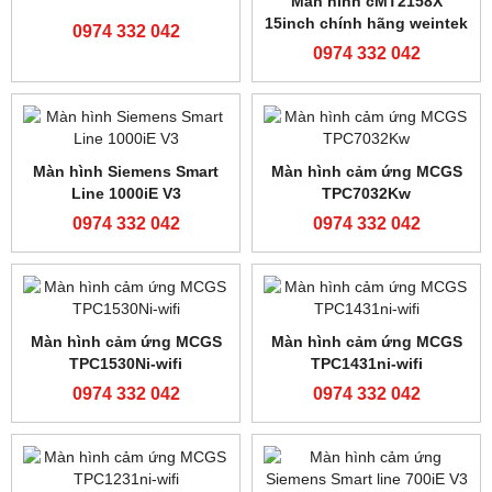
32MR/ES-A
40MR-ES
0974 332 042
0974 332 042
Cảm biến Banner
Bộ lập trình FATEK FBS-
R58ECRGB1 giá tốt
60MAT2-AC
0974 332 042
0974 332 042
Màn hình Weinview
TK6071iQ
0974 332 042
DANH SÁCH SẢN PHẨM