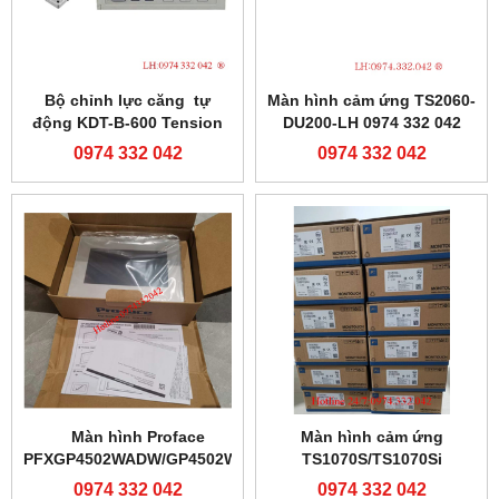
Bộ chỉnh lực căng tự
Màn hình cảm ứng TS2060-
động KDT-B-600 Tension
DU200-LH 0974 332 042
controller-0974332042
0974 332 042
0974 332 042
Màn hình Proface
Màn hình cảm ứng
PFXGP4502WADW/GP4502WW
TS1070S/TS1070Si
0974 332 042
0974 332 042