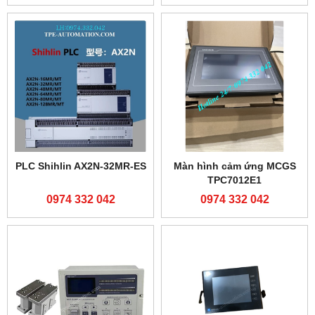
PLC Shihlin AX2N-32MR-ES
Màn hình cảm ứng MCGS
TPC7012E1
0974 332 042
0974 332 042