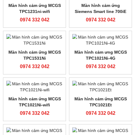
Cảm biến siêu âm JULONG
Cảm biến Panasonic LX-
PS-400S
101
0974 332 042
0974 332 042
Cảm biến màu Z3N-TB22
Cảm biến màu TL50-W-815
0974 332 042
0974 332 042
Cảm biến Julong JL50
Màn hình cMT2158X
15inch chính hãng weintek
0974 332 042
0974 332 042