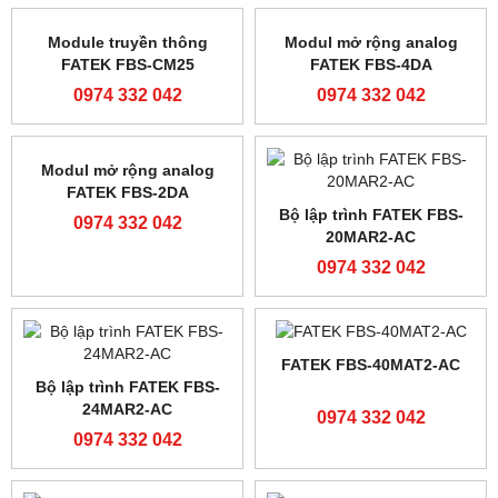
PLC Siemens S7-200
Bộ lập trình FATEK FBs-
6ES7214-1AD23-0XB8
60MAR2
0974 332 042
0974 332 042
Module truyền thông
Modul mở rộng analog
FATEK FBS-CM25
FATEK FBS-4DA