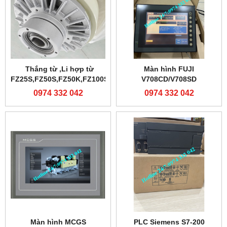
Thắng từ ,Li hợp từ
Màn hình FUJI
FZ25S,FZ50S,FZ50K,FZ100S
V708CD/V708SD
0974 332 042
0974 332 042
Màn hình MCGS
PLC Siemens S7-200