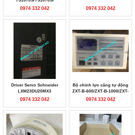
TS1070S/TS1070Si
0974 332 042
0974 332 042
Driver Servo Schneider
Bộ chỉnh lực căng tự động
LXM23DU20MX3
ZXT-B-600/ZXT-B-1000/ZXT-
C-600/ZXT-C-1000
0974 332 042
0974 332 042