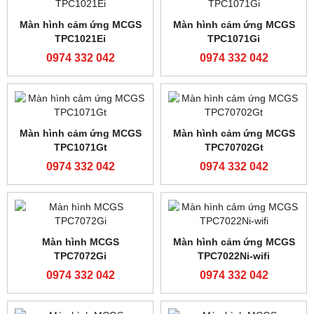
Màn hình Siemens Smart
Màn hình cảm ứng MCGS
Line 1000iE V3
TPC7032Kw
0974 332 042
0974 332 042
Màn hình cảm ứng MCGS
Màn hình cảm ứng MCGS
TPC1530Ni-wifi
TPC1431ni-wifi
0974 332 042
0974 332 042
Màn hình cảm ứng MCGS
Màn hình cảm ứng
TPC1231ni-wifi
Siemens Smart line 700iE
V3
0974 332 042
0974 332 042