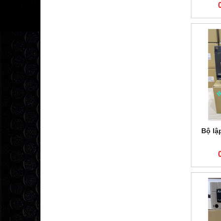
Bộ lậ