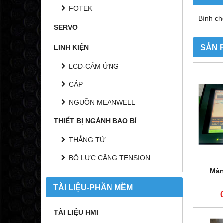
FOTEK
Bình ch
SERVO
SẢN 
LINH KIỆN
LCD-CẢM ỨNG
CÁP
NGUỒN MEANWELL
THIẾT BỊ NGÀNH BAO BÌ
THẮNG TỪ
BỘ LỰC CĂNG TENSION
Màn
TÀI LIỆU-PHẦN MỀM
TÀI LIỆU HMI