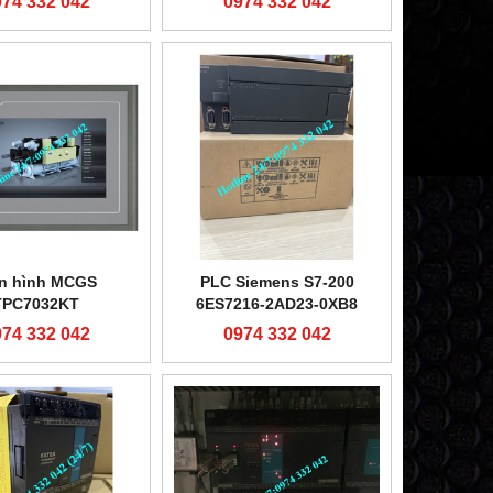
974 332 042
0974 332 042
1000
n hình MCGS
PLC Siemens S7-200
TPC7032KT
6ES7216-2AD23-0XB8
974 332 042
0974 332 042