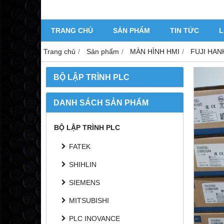
TRANG CHỦ
SẢN PHẨM
TIN TỨC
L
Trang chủ
Sản phẩm
MÀN HÌNH HMI
FUJI HAN
BỘ LẬP TRÌNH PLC
DANH SÁCH SẢN PHẨM
BỘ LẬP TRÌNH PLC
FATEK
SHIHLIN
SIEMENS
MITSUBISHI
PLC INOVANCE