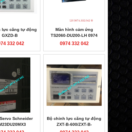
 lực căng tự động
Màn hình cảm ứng
GXZD-B
TS2060-DU200-LH 0974
332 042
974 332 042
0974 332 042
 Servo Schneider
Bộ chỉnh lực căng tự động
M23DU20MX3
ZXT-B-600/ZXT-B-
1000/ZXT-C-600/ZXT-C-