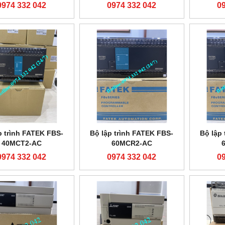
0974 332 042
0974 332 042
0
p trình FATEK FBS-
Bộ lập trình FATEK FBS-
Bộ lập
40MCT2-AC
60MCR2-AC
0974 332 042
0974 332 042
0