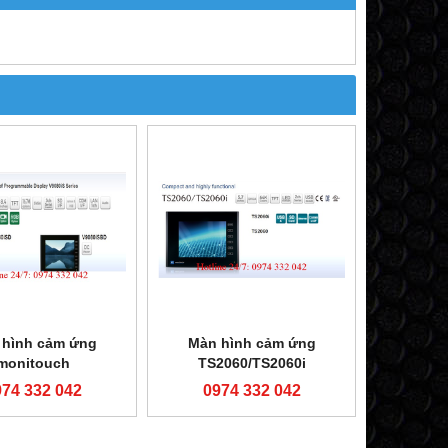
 hình cảm ứng
Màn hình cảm ứng
monitouch
TS2060/TS2060i
0ISD/V9080ISBD
974 332 042
0974 332 042