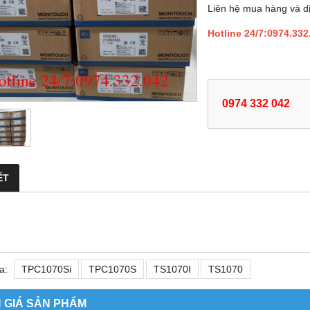
Liên hệ mua hàng và dị
Hotline 24/7:0974.332
0974 332 042
ẾT
a:
TPC1070Si
TPC1070S
TS1070I
TS1070
 GIÁ SẢN PHẨM