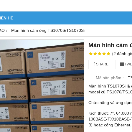
IÊN HỆ
KO
Màn hình cảm ứng TS1070S/TS1070Si
Màn hình cảm 
(
2
đánh gi
SHARE
TWE
Mã sản phẩm :
T
Màn hình TS1070Si là 
model cũ TS1070/TS10
Chức năng và ứng dụng
Kích thước 7", 64.000 
100BASE-TX/10BASE-T c
B) hoặc cổng Ethern