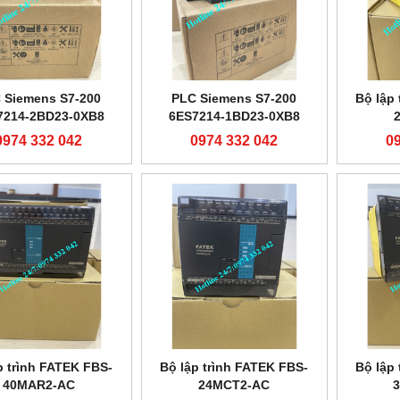
 Siemens S7-200
PLC Siemens S7-200
Bộ lập
7214-2BD23-0XB8
6ES7214-1BD23-0XB8
0974 332 042
0974 332 042
0
p trình FATEK FBS-
Bộ lập trình FATEK FBS-
Bộ lập
40MAR2-AC
24MCT2-AC