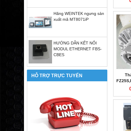
Hãng WEINTEK ngưng sản
xuất mã MT8071iP
HƯỚNG DẪN KẾT NỐI
MODUL ETHERNET FBS-
CBES
Th
HỖ TRỢ TRỰC TUYẾN
FZ25S,