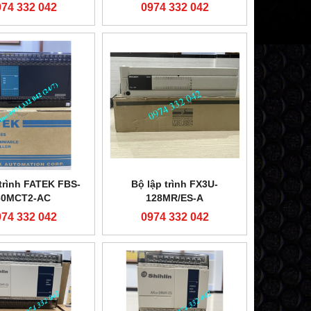
974 332 042
0974 332 042
 trình FATEK FBS-
Bộ lập trình FX3U-
60MCT2-AC
128MR/ES-A
974 332 042
0974 332 042