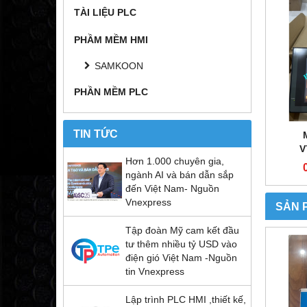
TÀI LIỆU PLC
PHẦM MỀM HMI
SAMKOON
PHẦN MỀM PLC
TIN TỨC
V
Hơn 1.000 chuyên gia,
ngành AI và bán dẫn sắp
đến Việt Nam- Nguồn
Vnexpress
SẢN 
Tập đoàn Mỹ cam kết đầu
tư thêm nhiều tỷ USD vào
điện gió Việt Nam -Nguồn
tin Vnexpress
Lập trình PLC HMI ,thiết kế,