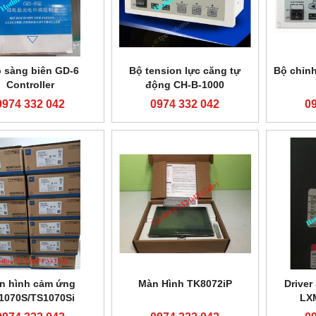
 sàng biên GD-6
Bộ tension lực căng tự
Bộ chỉnh
Controller
động CH-B-1000
0974 332 042
0974 332 042
0
n hình cảm ứng
Màn Hình TK8072iP
Driver
1070S/TS1070Si
LX