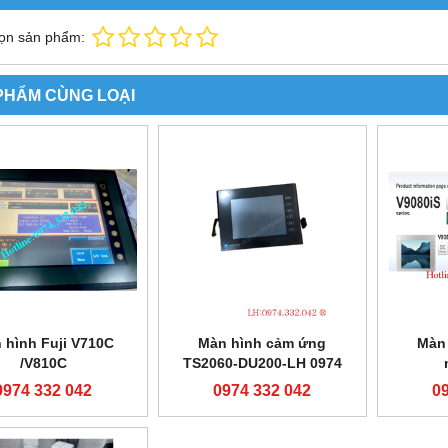
ọn sản phẩm:
PHẨM CÙNG LOẠI
 hình Fuji V710C
Màn hình cảm ứng
Màn
/V810C
TS2060-DU200-LH 0974
332 042
V908
0974 332 042
0974 332 042
0