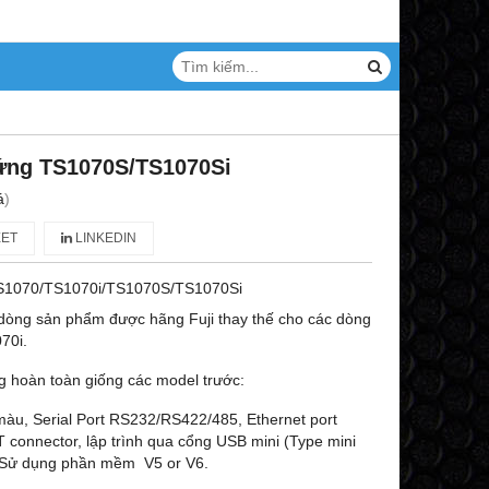
ứng TS1070S/TS1070Si
á
)
ET
LINKEDIN
S1070/TS1070i/TS1070S/TS1070Si
dòng sản phẩm được hãng Fuji thay thế cho các dòng
70i.
 hoàn toàn giống các model trước:
màu, Serial Port RS232/RS422/485, Ethernet port
onnector, lập trình qua cổng USB mini (Type mini
et.Sử dụng phần mềm V5 or V6.