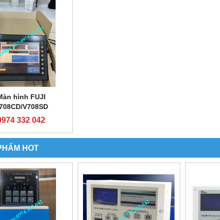
Màn hình FUJI
708CD/V708SD
0974 332 042
PHẨM HOT