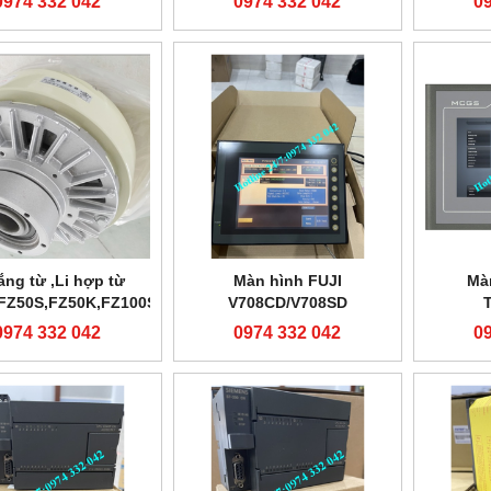
0974 332 042
0974 332 042
0
ắng từ ,Li hợp từ
Màn hình FUJI
Mà
FZ50S,FZ50K,FZ100S
V708CD/V708SD
0974 332 042
0974 332 042
0