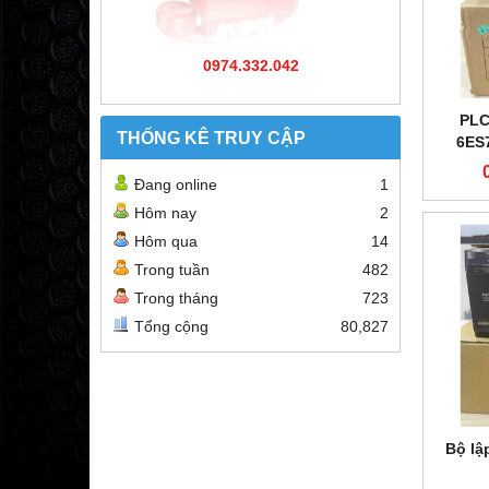
0974.332.042
PLC
THỐNG KÊ TRUY CẬP
6ES
Đang online
1
Hôm nay
2
Hôm qua
14
Trong tuần
482
Trong tháng
723
Tổng cộng
80,827
Bộ lậ