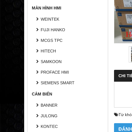
MÀN HÌNH HMI
WEINTEK
FUJI HANKO
MCGS TPC
HITECH
SAMKOON
PROFACE HMI
CHI TI
SIEMENS SMART
CẢM BIẾN
BANNER
Từ khó
JULONG
KONTEC
ĐÁNH