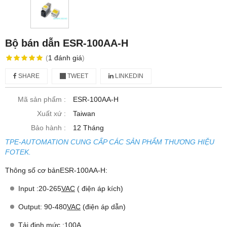
Bộ bán dẫn ESR-100AA-H
(
1
đánh giá
)
SHARE
TWEET
LINKEDIN
Mã sản phẩm :
ESR-100AA-H
Xuất xứ :
Taiwan
Bảo hành :
12 Tháng
TPE-AUTOMATION CUNG CẤP CÁC SẢN PHẨM THƯƠNG HIỆU
FOTEK.
Thông số cơ bảnESR-100AA-H:
Input :20-265
VAC
( điện áp kích)
Output: 90-480
VAC
(điện áp dẫn)
Tải định mức :100A