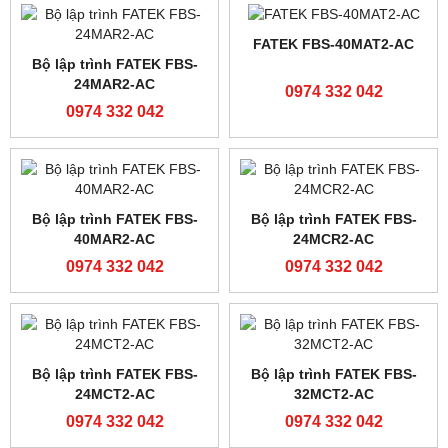
Màn hình Mcgs TPC7062Ti
PLC Siemens S7-200
6ES7214-2AD23-0XB8
0974 332 042
0974 332 042
PLC Siemens S7-200
Bộ lập trình FATEK FBs-
6ES7214-1AD23-0XB8
60MAR2
0974 332 042
0974 332 042
Module truyền thông
Modul mở rộng analog
FATEK FBS-CM25
FATEK FBS-4DA
0974 332 042
0974 332 042