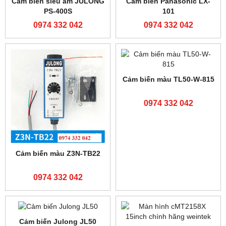
Cảm biến Banner
Bộ lập trình FATEK FBS-
R58ECRGB1 giá tốt
60MAT2-AC
0974 332 042
0974 332 042
Màn hình Weinview
TK6071iQ
0974 332 042
DANH SÁCH SẢN PHẨM