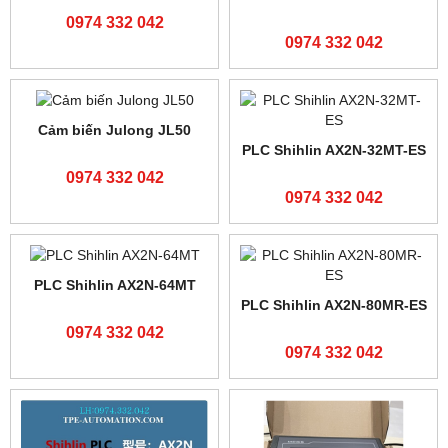
Bộ lập trình Shihlin AX1N-
Bộ lập trình Shihlin AX1N-
40MR-ES
24MR-ES
0974 332 042
0974 332 042
Cảm biến Banner
Màn hình Weinview
R58ECRGB1 giá tốt
TK6071iQ
0974 332 042
0974 332 042
SẢN PHẨM NỔI BẬT
Cảm biến siêu âm JULONG
Cảm biến Panasonic LX-
PS-400S
101