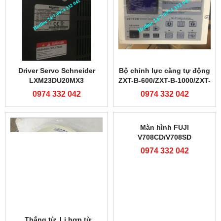
Driver Servo Schneider
Bộ chỉnh lực căng tự động
LXM23DU20MX3
ZXT-B-600/ZXT-B-1000/ZXT-
C-600/ZXT-C-1000
0974 332 042
0974 332 042
Thắng từ ,Li hợp từ
Màn hình FUJI