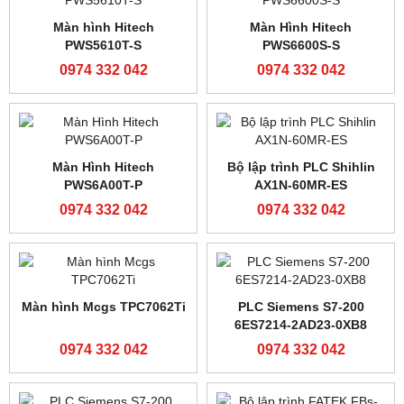
DU200-LH 0974 332 042
0974 332 042
Bộ chỉnh lực căng tự
động KDT-B-600 Tension
controller-0974332042
0974 332 042
Màn hình Proface
Màn hình cảm ứng
PFXGP4502WADW/GP4502WW
TS1070S/TS1070Si
0974 332 042
0974 332 042
Màn Hình TK8072iP
Màn hình Proface