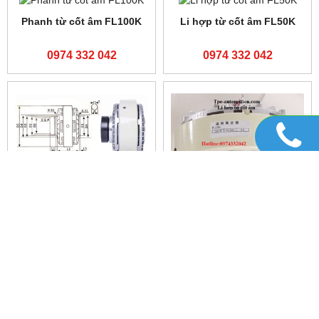
0974 332 042
0974 332 042
Màn hình cảm ứng
Phanh từ,thắng từ FZ12A-1
cMT2108X2 10inch giá tốt
0974 332 042
0974 332 042
Phanh từ,thắng từ FZ50A-1
Phanh từ ,Thắng từ FZ25A-
1
0974 332 042
0974 332 042