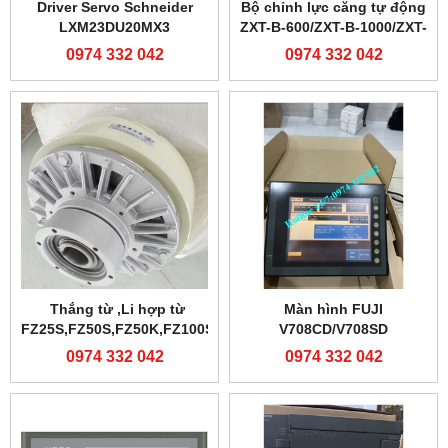
Driver Servo Schneider
Bộ chỉnh lực căng tự động
LXM23DU20MX3
ZXT-B-600/ZXT-B-1000/ZXT-
C-600/ZXT-C-1000
0974 332 042
0974 332 042
Thắng từ ,Li hợp từ
Màn hình FUJI
FZ25S,FZ50S,FZ50K,FZ100S
V708CD/V708SD
0974 332 042
0974 332 042