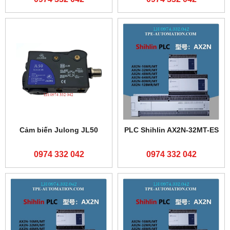
Cảm biến Julong JL50
PLC Shihlin AX2N-32MT-ES
0974 332 042
0974 332 042