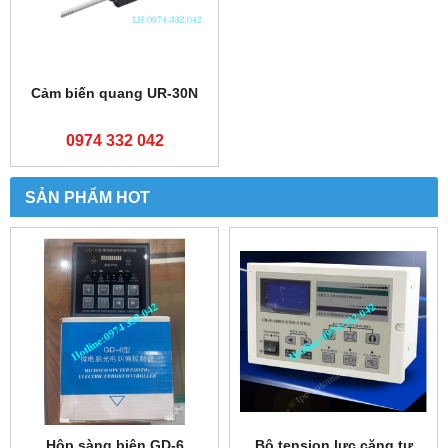
Cảm biến quang UR-30N
0974 332 042
SẢN PHẨM HOT
Hộp sàng biên GD-6
Bộ tension lực căng tự