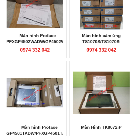
Màn hình Proface
Màn hình cảm ứng
PFXGP4502WADW/GP4502WW
TS1070S/TS1070Si
0974 332 042
0974 332 042
Màn hình Proface
Màn Hình TK8072iP
GP4501TADW/PFXGP4501TADW