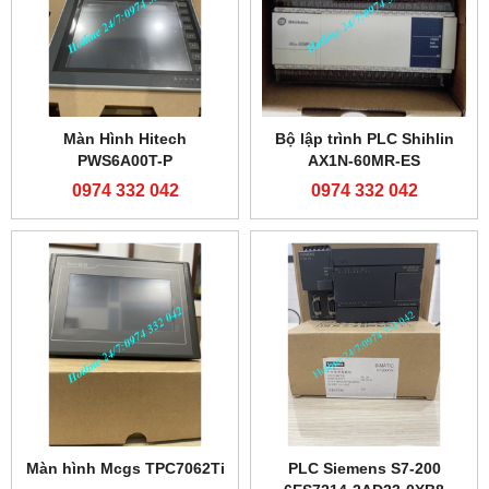
Màn Hình Hitech
Bộ lập trình PLC Shihlin
PWS6A00T-P
AX1N-60MR-ES
0974 332 042
0974 332 042
Màn hình Mcgs TPC7062Ti
PLC Siemens S7-200