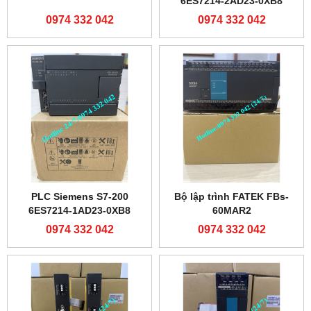
6ES7214-2AD23-0XB8
0974 332 042
0974 332 042
PLC Siemens S7-200
Bộ lập trình FATEK FBs-
6ES7214-1AD23-0XB8
60MAR2
0974 332 042
0974 332 042