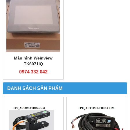
Bộ lập trình FX3U-
Bộ lập trình Shihlin AX1N-
32MR/ES-A
40MR-ES
0974 332 042
0974 332 042