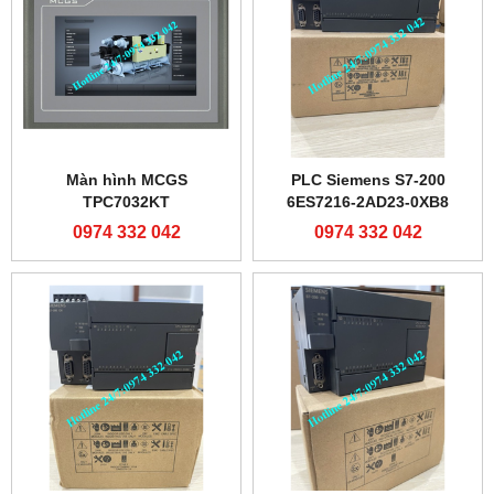
Màn hình MCGS
PLC Siemens S7-200
TPC7032KT
6ES7216-2AD23-0XB8
0974 332 042
0974 332 042