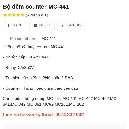
Bộ đếm counter MC-441
(
2
đánh giá
)
SHARE
TWEET
LINKEDIN
Mã sản phẩm :
MC-441
Thông số kỹ thuật cơ bản MC-441
- Nguồn cấp : 90-250VAC
- Relay :3A/250V
- Tín hiệu vào:NPN 1 PHA hoặc 2 PHA
- Counter : Tăng hoặc giảm theo yêu cầu
Các model thông dụng: MC-441,MC-461,MC-442,MC-462,MC-
341,MC-342,MC-361,MC62,MC261,MC-262
Liện hệ tư vấn kỹ thuật: 0974.332.042