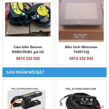
Cảm biến Banner
Màn hình Weinview
R58ECRGB1 giá tốt
TK6071iQ
0974 332 042
0974 332 042
SẢN PHẨM NỔI BẬT