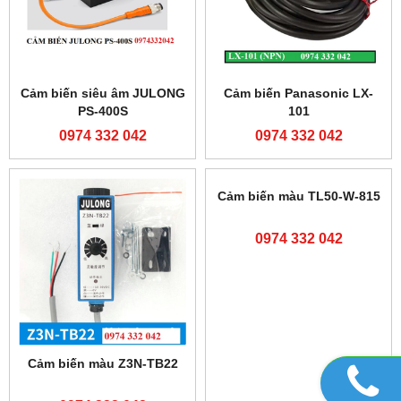
Cảm biến Banner
Bộ lập trình FATEK FBS-
R58ECRGB1 giá tốt
60MAT2-AC
0974 332 042
0974 332 042
Màn hình Weinview
TK6071iQ
0974 332 042
DANH SÁCH SẢN PHẨM