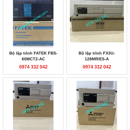
Bộ lập trình FATEK FBS-
Bộ lập trình FX3U-
60MCT2-AC
128MR/ES-A
0974 332 042
0974 332 042