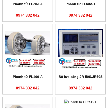
Màn hình MCGS
Màn hình cảm ứng MCGS
TPC7072Gi
TPC7022Ni-wifi
0974 332 042
0974 332 042
Màn hình MCGS
Màn hình MCGS
TPC1031Ni-wifi
TPC7032Ni
0974 332 042
0974 332 042
Hộp điều khiển HB-B3C
Motor bước 130BYG350B
0974 332 042
0974 332 042