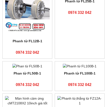
Động cơ STEP
Tấm cảm ứng MCGS
130BYG350A
TPC1570Gi
0974 332 042
0974 332 042
Màn hình Fatek P2070SA
Màn hình cảm ứng MCGS
TPC1570Gi
0974 332 042
0974 332 042
Màn hình Fatek C2070SA
Board FX3U-24MR
-6AD2AD
0974 332 042
0974 332 042