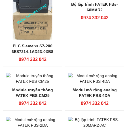
PFXGP4502WADW/GP4502WW
TS1070S/TS1070Si
0974 332 042
0974 332 042
Màn Hình TK8072iP
Màn hình Proface
GP4501TADW/PFXGP4501TADW
0974 332 042
0974 332 042
Màn hình Hitech
Màn Hình Hitech
PWS5610T-S
PWS6600S-S
0974 332 042
0974 332 042