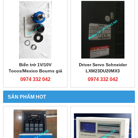
Biến trở 1V/10V
Driver Servo Schneider
Tocos/Mexico Bourns giá
LXM23DU20MX3
rẻ
0974 332 042
0974 332 042
SẢN PHẨM HOT