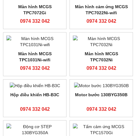
TPC1530Ni-wifi
TPC1431ni-wifi
0974 332 042
0974 332 042
Màn hình cảm ứng MCGS
Màn hình cảm ứng
TPC1231ni-wifi
Siemens Smart line 700iE
V3
0974 332 042
0974 332 042
Màn hình cảm ứng MCGS
Màn hình cảm ưng MCGS
TPC1531Ni
TPC1021Ni-4G
0974 332 042
0974 332 042