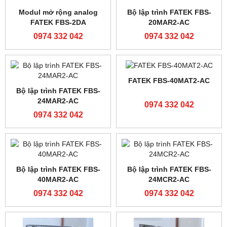
Màn Hình Hitech
Bộ lập trình PLC Shihlin
PWS6A00T-P
AX1N-60MR-ES
0974 332 042
0974 332 042
Màn hình Mcgs TPC7062Ti
PLC Siemens S7-200
6ES7214-2AD23-0XB8
0974 332 042
0974 332 042