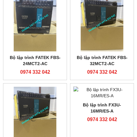
Bộ lập trình FATEK FBs-
60MAR2
0974 332 042
PLC Siemens S7-200
6ES7214-1AD23-0XB8
0974 332 042
Module truyền thông
Modul mở rộng analog
FATEK FBS-CM25
FATEK FBS-4DA
0974 332 042
0974 332 042