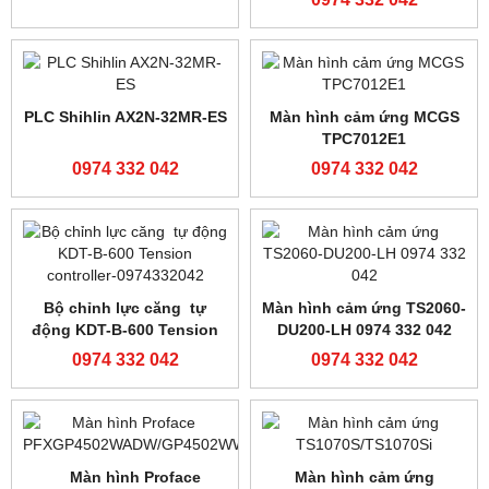
Bộ lập trình Shihlin AX1N-
Bộ lập trình Shihlin AX1N-
40MR-ES
24MR-ES
0974 332 042
0974 332 042
Cảm biến Banner
Màn hình Weinview
R58ECRGB1 giá tốt
TK6071iQ
0974 332 042
0974 332 042
SẢN PHẨM NỔI BẬT
Cảm biến siêu âm JULONG
Cảm biến Panasonic LX-
PS-400S
101
0974 332 042
0974 332 042