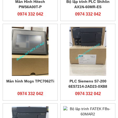
PLC Shihlin AX2N-32MR-ES
Màn hình cảm ứng MCGS
TPC7012E1
0974 332 042
0974 332 042
Bộ chỉnh lực căng tự
Màn hình cảm ứng TS2060-
động KDT-B-600 Tension
DU200-LH 0974 332 042
controller-0974332042
0974 332 042
0974 332 042
Màn hình Proface
Màn hình cảm ứng