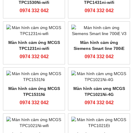
Màn hình Weinview
TK6071iQ
0974 332 042
DANH SÁCH SẢN PHẨM
Cảm biến siêu âm JULONG
Cảm biến Panasonic LX-
PS-400S
101
0974 332 042
0974 332 042
Cảm biến màu Z3N-TB22
Cảm biến màu TL50-W-815
0974 332 042