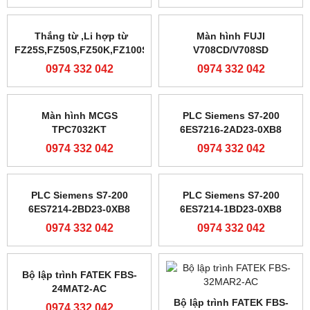
Driver Servo Schneider
Bộ chỉnh lực căng tự động
LXM23DU20MX3
ZXT-B-600/ZXT-B-1000/ZXT-
C-600/ZXT-C-1000
0974 332 042
0974 332 042
Thắng từ ,Li hợp từ
Màn hình FUJI
FZ25S,FZ50S,FZ50K,FZ100S
V708CD/V708SD