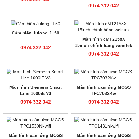
Bộ lập trình FATEK FBS-
32MCR2-AC
0974 332 042
Bộ lập trình FX3U-
Bộ lập trình Shihlin AX1N-
32MR/ES-A
40MR-ES
0974 332 042
0974 332 042
Cảm biến Banner
Bộ lập trình FATEK FBS-
R58ECRGB1 giá tốt
60MAT2-AC
0974 332 042
0974 332 042