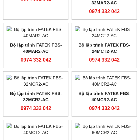
0974 332 042
0974 332 042
Màn hình MCGS
PLC Siemens S7-200
TPC7032KT
6ES7216-2AD23-0XB8
0974 332 042
0974 332 042