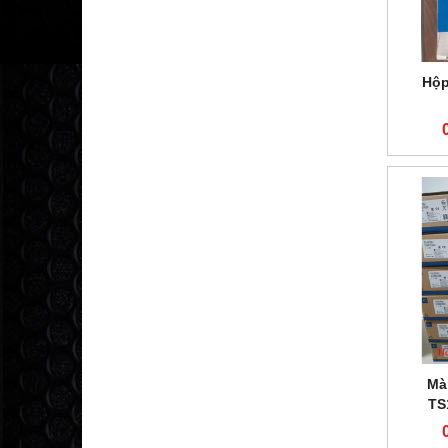
Hộp
Mà
TS