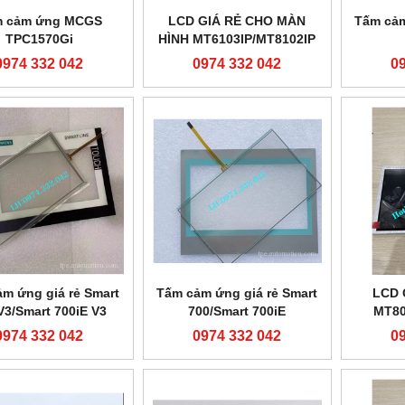
 cảm ứng MCGS
LCD GIÁ RẺ CHO MÀN
Tấm cảm
TPC1570Gi
HÌNH MT6103IP/MT8102IP
0974 332 042
0974 332 042
0
m ứng giá rẻ Smart
Tấm cảm ứng giá rẻ Smart
LCD 
V3/Smart 700iE V3
700/Smart 700iE
MT80
0974 332 042
0974 332 042
0