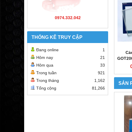
0974.332.042
THỐNG KÊ TRUY CẬP
Đang online
1
Cả
Hôm nay
21
GOT20
Hôm qua
33
Trong tuần
921
Trong tháng
1,162
SẢN 
Tổng cộng
81,266