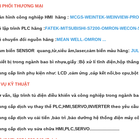
N PHỐI THƯƠNG MẠI
àn hình công nghiệp HMI hãng :
MCGS-WEINTEK-WEINVIEW-PROFA
 lập trình PLC hãng :
FATEK-MITSUBISHI-S7200-OMRON-WECON-SH
ộ chuyển đổi nguồn hãng :
MEAN WELL-OMRON ...
ảm biến SENSOR quang,từ,siêu âm,laser,cảm biến màu hãng:
JU
iết bị trong ngành bao bì nhựa,giấy :Bộ xứ lí tĩnh điện,hộp thắng 
ung cấp linh phụ kiện như: LCD ,cảm ứng ,cáp kết nối,bo cp
H VỤ KỸ THUẬT
 vấn, lập trình tủ điện điều khiển và công nghiệp trong ngành bao
ng cấp dịch vụ thay thế PLC,HMI,SERVO,INVERTER theo yêu cầu khác
ng cấp dịch vụ cải tiến ,bảo trì ,bảo dưỡng hệ thống điện máy công 
ng cấp dịch vụ sửa chữa HMI,PLC,SERVO........................