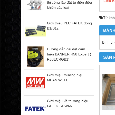
Liên h
thi công lắp đặt tủ điện điều
khiển các loại
Từ khó
Giới thiệu PLC FATEK dòng
B1/B1z
ĐÁNH
Bình ch
Hướng dẫn cài đặt cảm
biến BANNER R58 Expert (
SẢN 
R58ECRGB1)
Giới thiệu thương hiệu
MEAN WELL
Giới thiệu về thương hiệu
FATEK TAIWAN