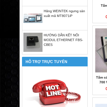
Tấm
Hãng WEINTEK ngưng sản
xuất mã MT8071iP
HƯỚNG DẪN KẾT NỐI
MODUL ETHERNET FBS-
CBES
HỖ TRỢ TRỰC TUYẾN
Tấm cả
700 