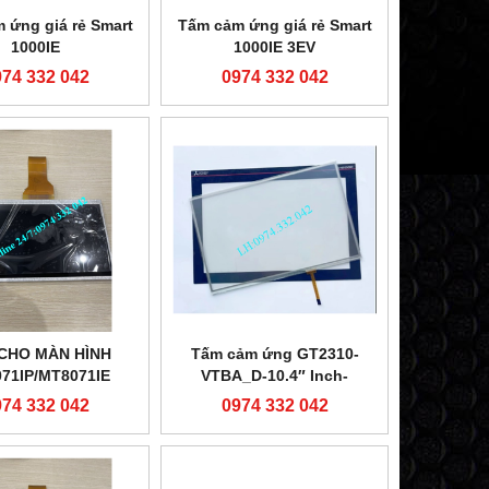
 ứng giá rẻ Smart
Tấm cảm ứng giá rẻ Smart
1000IE
1000IE 3EV
974 332 042
0974 332 042
CHO MÀN HÌNH
Tấm cảm ứng GT2310-
71IP/MT8071IE
VTBA_D-10.4″ Inch-
LH:0974 332 042
974 332 042
0974 332 042