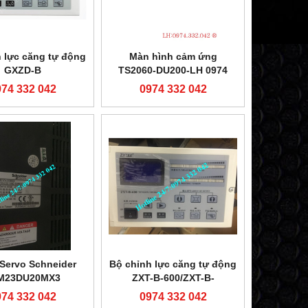
 lực căng tự động
Màn hình cảm ứng
GXZD-B
TS2060-DU200-LH 0974
332 042
974 332 042
0974 332 042
 Servo Schneider
Bộ chỉnh lực căng tự động
M23DU20MX3
ZXT-B-600/ZXT-B-
1000/ZXT-C-600/ZXT-C-
974 332 042
0974 332 042
1000