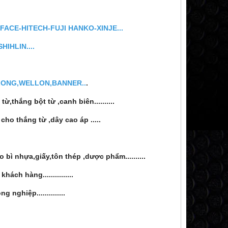
CE-HITECH-FUJI HANKO-XINJE...
IHLIN....
LONG,WELLON,BANNER..
.
từ,thắng bột từ ,canh biên..........
u,bột cho thắng từ ,dây cao áp .....
 bì nhựa,giấy,tôn thép ,dược phẩm..........
h hàng...............
nghiệp..............