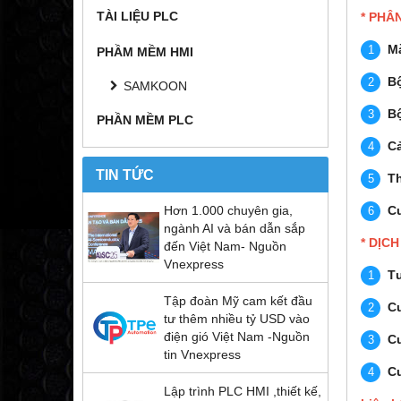
TÀI LIỆU PLC
* PHÂ
M
PHẦM MỀM HMI
Bộ
SAMKOON
B
PHẦN MỀM PLC
C
TIN TỨC
Th
C
Hơn 1.000 chuyên gia,
ngành AI và bán dẫn sắp
* DỊC
đến Việt Nam- Nguồn
Vnexpress
Tư
Tập đoàn Mỹ cam kết đầu
Cu
tư thêm nhiều tỷ USD vào
điện gió Việt Nam -Nguồn
Cu
tin Vnexpress
Cu
Lập trình PLC HMI ,thiết kế,