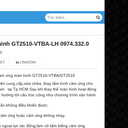
ình GT2510-VTBA-LH 0974.332.0
á
)
ET
LINKEDIN
ảm ứng màn hình GT2510-VTBA/GT2510
ên cung cấp,sửa chữa, thay tấm kính cảm ứng cho
shi tại Tp.HCM.Sau khi thay thế màn hình hoạt động
 hướng tới cấu trúc cũng như chương trình vận hành.
hấn không điều khiển được.
 cảm ứng hoặc cảm ứng không nhạy.
o ngoại lực tác động,làm vở tấm kiếng cảm ứng.