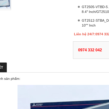
GT2505-VTBD-5.
8.4″ Inch/GT251
GT2512-STBA_D-
10"″ Inch
Liên hệ 24/7:0974 33
0974 332 042
ẾT
nh sản phẩm: