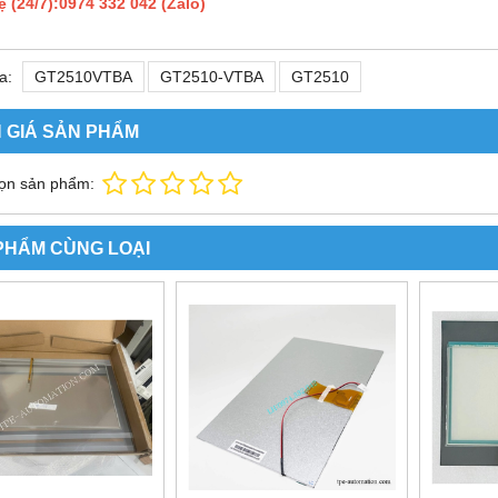
ệ (24/7):0974 332 042 (Zalo)
a:
GT2510VTBA
GT2510-VTBA
GT2510
 GIÁ SẢN PHẨM
ọn sản phẩm:
PHẨM CÙNG LOẠI