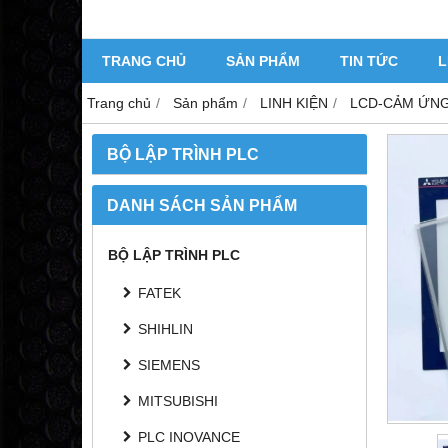
TRANG CHỦ
SẢN PHẨM
TIN TỨC
L
Trang chủ
Sản phẩm
LINH KIỆN
LCD-CẢM ỨN
BỘ LẬP TRÌNH PLC
DANH SÁCH SẢN PHẨM
BỘ LẬP TRÌNH PLC
FATEK
SHIHLIN
SIEMENS
MITSUBISHI
PLC INOVANCE