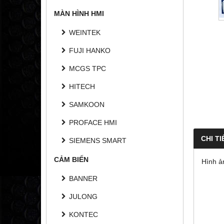
MÀN HÌNH HMI
WEINTEK
FUJI HANKO
MCGS TPC
HITECH
SAMKOON
PROFACE HMI
CHI TI
SIEMENS SMART
CẢM BIẾN
Hình ả
BANNER
JULONG
KONTEC