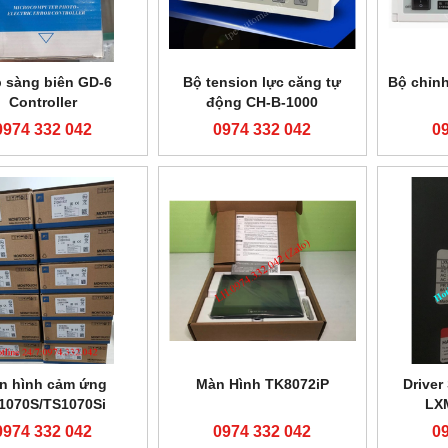
 sàng biên GD-6
Bộ tension lực căng tự
Bộ chỉnh
Controller
động CH-B-1000
0974 332 042
0974 332 042
0
n hình cảm ứng
Màn Hình TK8072iP
Driver
1070S/TS1070Si
LX
0974 332 042
0974 332 042
0