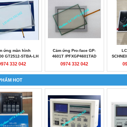
m ứng màn hình
Cảm ứng Pro-face GP-
LC
00 GT2512-STBA-LH
4601T /PFXGP4601TAD
SCHNEI
0974.332.042
/PFXGP4601AA-LH
0974 332 042
0974 332 042
0
0974332042
PHẨM HOT