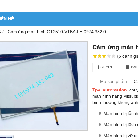
IÊN HỆ
G
Cảm ứng màn hình GT2510-VTBA-LH 0974.332.0
Cảm ứng màn h
(
5
đánh gi
SHARE
TWE
Mã sản phẩm :
C
Tpe_automation
chuy
màn hình hãng Mitsubi
bình thường,không ảnh
Màn hình bị lỗi n
Màn hình bị lệch
Màn hình bị vỡ d